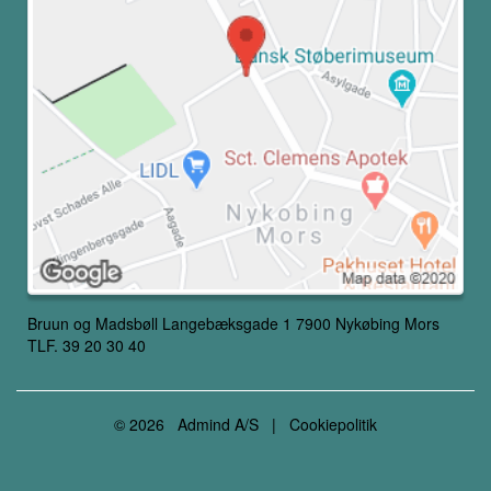
Bruun og Madsbøll Langebæksgade 1 7900 Nykøbing Mors
TLF. 39 20 30 40
© 2026
Admind A/S
|
Cookiepolitik