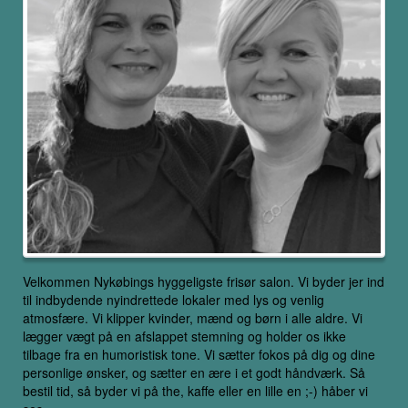
Velkommen Nykøbings hyggeligste frisør salon. Vi byder jer ind
til indbydende nyindrettede lokaler med lys og venlig
atmosfære. Vi klipper kvinder, mænd og børn i alle aldre. Vi
lægger vægt på en afslappet stemning og holder os ikke
tilbage fra en humoristisk tone. Vi sætter fokos på dig og dine
personlige ønsker, og sætter en ære i et godt håndværk. Så
bestil tid, så byder vi på the, kaffe eller en lille en ;-) håber vi